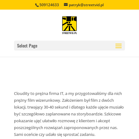
509124633
patryk@streetvid.pl
Select Page
Cloudity to prężna firma IT, a my przygotowaliśmy dla nich
prężny film wizerunkowy. Założeniem był film z dwóch
lokacji, trwający 30-40 sekund i dlatego każde ujęcie musiało
być szczegółowo zaplanowane na storyboardzie. Szkicowe
pokazanie ujęć ułatwiło rozmowę z klientem i akcept
poszczególnych rozwiązań zaproponowanych przez nas.
Sami oceńcie czy udało się sprostać zadaniu.